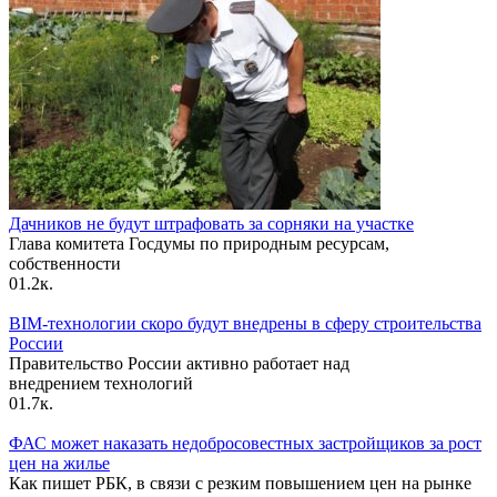
Дачников не будут штрафовать за сорняки на участке
Глава комитета Госдумы по природным ресурсам,
собственности
0
1.2к.
BIM-технологии скоро будут внедрены в сферу строительства
России
Правительство России активно работает над
внедрением технологий
0
1.7к.
ФАС может наказать недобросовестных застройщиков за рост
цен на жилье
Как пишет РБК, в связи с резким повышением цен на рынке