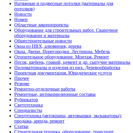
Натяжные и подвесные потолки (материалы для
потолков)
Новости
Номер
Областные законопроекты
Оборудование для строительных работ. Сварочное
оборудование и материалы
Общестроительные новости
Окна из ПВХ, алюминия, дерева
Окна. Двери. Перегородки. Лестницы. Мебель
Отопительное оборудование. Монтаж. Ремонт
Песок, щебень, гравий, цемент и др. сыпучие материалы
Пиломатериалы и изделия из них. Деревообработка
Проектная документация. Юридические услуги
Прочее
Резюме
Ремонтно-отделочные работы
Ремонтные, антикоррозионные составы
Рубрикатор
Светотехника
Специалисты
Спецтехника (автокраны, автовышки, экскаваторы):
продажа, аренда, ремонт
Статьи
Строительная техника, оборудование, транспорт