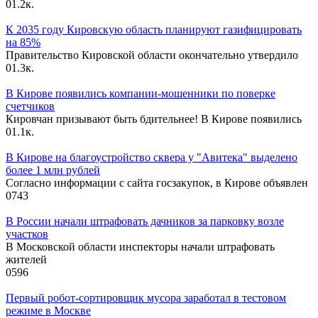
0
1.2к.
К 2035 году Кировскую область планируют газифицировать
на 85%
Правительство Кировской области окончательно утвердило
0
1.3к.
В Кирове появились компании-мошенники по поверке
счетчиков
Кировчан призывают быть бдительнее! В Кирове появились
0
1.1к.
В Кирове на благоустройство сквера у "Авитека" выделено
более 1 млн рублей
Согласно информации с сайта госзакупок, в Кирове объявлен
0
743
В России начали штрафовать дачников за парковку возле
участков
В Московской области инспекторы начали штрафовать
жителей
0
596
Первый робот-сортировщик мусора заработал в тестовом
режиме в Москве