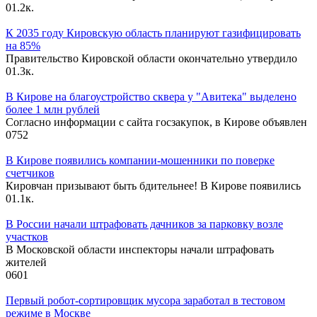
0
1.2к.
К 2035 году Кировскую область планируют газифицировать
на 85%
Правительство Кировской области окончательно утвердило
0
1.3к.
В Кирове на благоустройство сквера у "Авитека" выделено
более 1 млн рублей
Согласно информации с сайта госзакупок, в Кирове объявлен
0
752
В Кирове появились компании-мошенники по поверке
счетчиков
Кировчан призывают быть бдительнее! В Кирове появились
0
1.1к.
В России начали штрафовать дачников за парковку возле
участков
В Московской области инспекторы начали штрафовать
жителей
0
601
Первый робот-сортировщик мусора заработал в тестовом
режиме в Москве