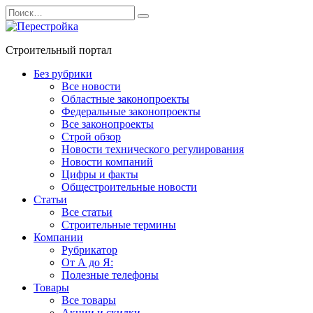
Перейти
Search
к
for:
содержанию
Строительный портал
Без рубрики
Все новости
Областные законопроекты
Федеральные законопроекты
Все законопроекты
Строй обзор
Новости технического регулирования
Новости компаний
Цифры и факты
Общестроительные новости
Статьи
Все статьи
Строительные термины
Компании
Рубрикатор
От А до Я:
Полезные телефоны
Товары
Все товары
Акции и скидки