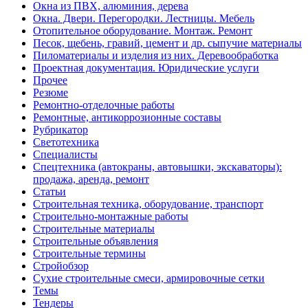
Окна из ПВХ, алюминия, дерева
Окна. Двери. Перегородки. Лестницы. Мебель
Отопительное оборудование. Монтаж. Ремонт
Песок, щебень, гравий, цемент и др. сыпучие материалы
Пиломатериалы и изделия из них. Деревообработка
Проектная документация. Юридические услуги
Прочее
Резюме
Ремонтно-отделочные работы
Ремонтные, антикоррозионные составы
Рубрикатор
Светотехника
Специалисты
Спецтехника (автокраны, автовышки, экскаваторы):
продажа, аренда, ремонт
Статьи
Строительная техника, оборудование, транспорт
Строительно-монтажные работы
Строительные материалы
Строительные объявления
Строительные термины
Стройобзор
Сухие строительные смеси, армировочные сетки
Темы
Тендеры