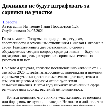
Дачников не будут штрафовать за
сорняки на участке
Новости
Автор
admin
На чтение
1 мин
Просмотров
1.2к.
Опубликовано
04.05.2021
Глава комитета Госдумы по природным ресурсам,
собственности и земельным отношениям Николай Николаев в
своем Телеграм-канале дал разъяснения по самому
обсуждаемому сегодня вопросу среди дачников — будут ли
штрафовать владельцев заросших сорняками земельных
участков или нет.
По словам депутата, согласно постановлению кабмина от 18
сентября 2020, штрафы за заросшие одуванчиками и прочими
сорняками участки грозят только сельхозпроизводителям и
тем, кто нецелевым образом использует земли
сельхозназначения. В этом году никаких изменений в сфере
регулирования сорных растений не принималось.
— Бояться дачникам, что у них на участке вырастет ромашка
или борщевик, не нужно, — заверил Николаев и добавил, что
дачники без всяких штрафов и сами прекрасно борются с