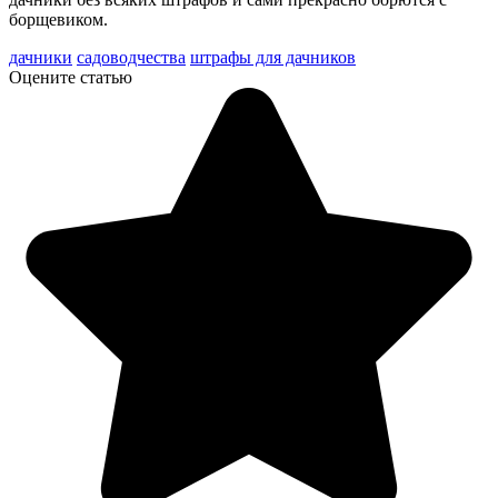
борщевиком.
дачники
садоводчества
штрафы для дачников
Оцените статью