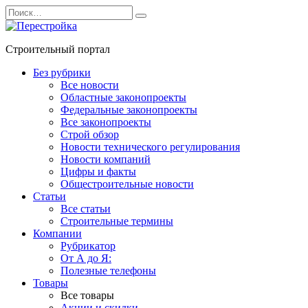
Перейти
Search
к
for:
содержанию
Строительный портал
Без рубрики
Все новости
Областные законопроекты
Федеральные законопроекты
Все законопроекты
Строй обзор
Новости технического регулирования
Новости компаний
Цифры и факты
Общестроительные новости
Статьи
Все статьи
Строительные термины
Компании
Рубрикатор
От А до Я:
Полезные телефоны
Товары
Все товары
Акции и скидки