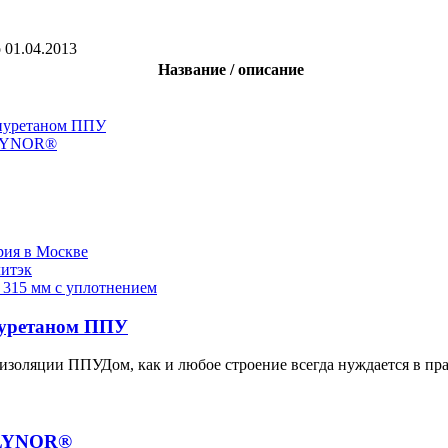
о
01.04.2013
Название / описание
иуретаном ППУ
OLYNOR®
рия в Москве
итэк
 315 мм с уплотнением
иуретаном ППУ
изоляции ППУДом, как и любое строение всегда нуждается в пр
OLYNOR®