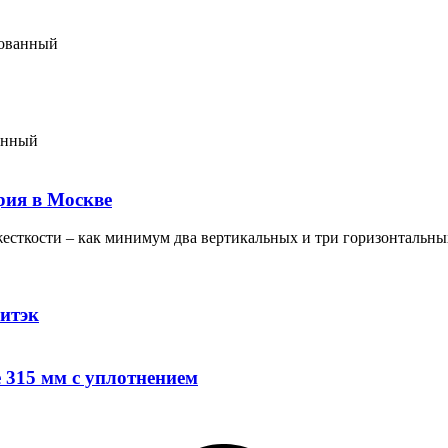
кованный
анный
рия в Москве
жесткости – как минимум два вертикальных и три горизонтальн
итэк
 315 мм с уплотнением