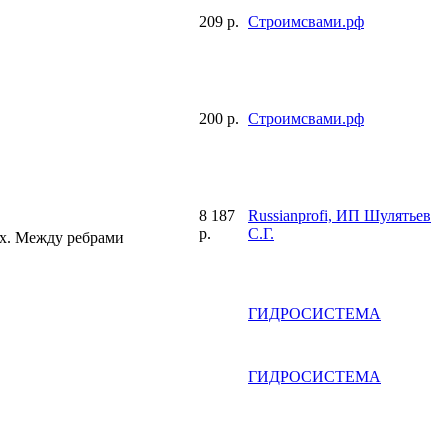
209 р.
Строимсвами.рф
200 р.
Строимсвами.рф
8 187
Russianprofi, ИП Шулятьев
р.
С.Г.
ых. Между ребрами
ГИДРОСИСТЕМА
ГИДРОСИСТЕМА