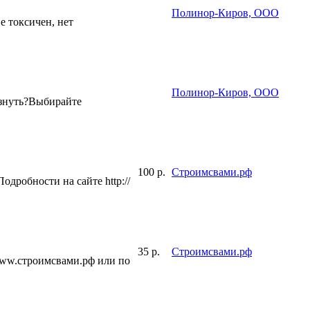
Полинор-Киров, ООО
 токсичен, нет
Полинор-Киров, ООО
знуть?Выбирайте
100 р.
Строимсвами.рф
дробности на сайте http://
35 р.
Строимсвами.рф
www.строимсвами.рф или по