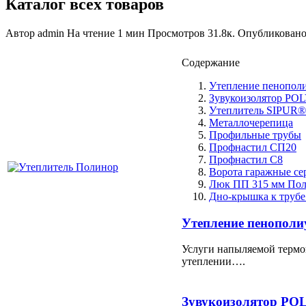
Каталог всех товаров
Автор
admin
На чтение
1 мин
Просмотров
31.8к.
Опубликован
Содержание
Утепление пенопол
Зувукоизолятор P
Утеплитель SIPUR®
Металлочерепица
Профильные трубы
Профнастил СП20
Профнастил С8
Ворота гаражные се
Люк ПП 315 мм Пол
Дно-крышка к трубе
Утепление пенопол
Услуги напыляемой термо
утеплении….
Зувукоизолятор P