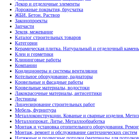
Декор и отделочные элементы
Дорожные покрытия, брусчатка
ЖБИ. Бетон. Раствор
Законопроекты
Запчасти
Земля, межевание
Каталог строительных товаров
Категории
Керамическая плитка. Натуральный и отделочный камень
Клеи и герметики
Клининговые работы
Компании
Кондиционеры и системы вентиляции
Котельное оборудование, радиаторы
Кровельные и фасадные работы
Кровельные материалы, водостоки
Лакокрасочные материалы, антисептики
Лестницы
Лицензирование строительных работ
Мебель, фурнитура
Металлоконструкции. Кованые и сварные изделия. Мети
Металлопрокат. Литье. Металлообработка
Монтаж и установка отопительного оборудования. Ремон
Монтаж, ремонт и обслуживание сантехнических систем
Натяжные и подвесные потолки (материалы для потолков