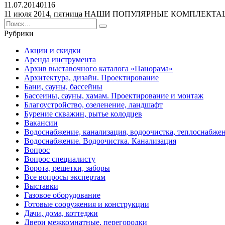
11.07.2014
0
116
11 июля 2014, пятница НАШИ ПОПУЛЯРНЫЕ КОМПЛЕКТАЦ
Search
for:
Рубрики
Акции и скидки
Аренда инструмента
Архив выставочного каталога «Панорама»
Архитектура, дизайн. Проектирование
Бани, сауны, бассейны
Бассеины, сауны, хамам. Проектирование и монтаж
Благоустройство, озеленение, ландшафт
Бурение скважин, рытье колодцев
Вакансии
Водоснабжение, канализация, водоочистка, теплоснабже
Водоснабжение. Водоочистка. Канализация
Вопрос
Вопрос специалисту
Ворота, решетки, заборы
Все вопросы экспертам
Выставки
Газовое оборудование
Готовые сооружения и конструкции
Дачи, дома, коттеджи
Двери межкомнатные, перегородки