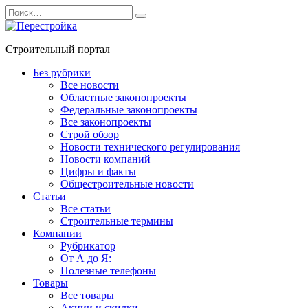
Перейти
Search
к
for:
содержанию
Строительный портал
Без рубрики
Все новости
Областные законопроекты
Федеральные законопроекты
Все законопроекты
Строй обзор
Новости технического регулирования
Новости компаний
Цифры и факты
Общестроительные новости
Статьи
Все статьи
Строительные термины
Компании
Рубрикатор
От А до Я:
Полезные телефоны
Товары
Все товары
Акции и скидки