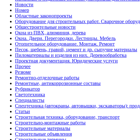
Новости
Номер
Областные законопроекты
Оборудование для строительных работ. Сварочное обору
Общестроительные новости
Окна из ПВХ, алюминия, дерева
Окна. Двери. Перегородки. Лестницы. Мебель
Отопительное оборудование. Монтаж. Ремонт
Песок, щебень, гравий, цемент и др. сыпучие материалы
Пиломатериалы и изделия из них. Деревообработка
Проектная документация. Юридические услуги
Прочее
Резюме
Ремонтно-отделочные работы
Ремонтные, антикоррозионные составы
Рубрикатор
Светотехника
Специалисты
Спецтехника (автокраны, автовышки, экскаваторы): прод
Статьи
Строительная техника, оборудование, транспорт
Строительно-монтажные работы
Строительные материалы
Строительные объявления
Строительные термины