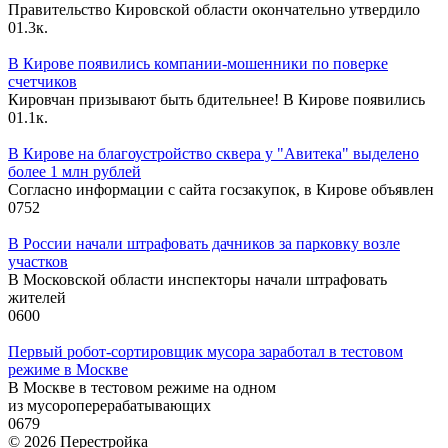
Правительство Кировской области окончательно утвердило
0
1.3к.
В Кирове появились компании-мошенники по поверке
счетчиков
Кировчан призывают быть бдительнее! В Кирове появились
0
1.1к.
В Кирове на благоустройство сквера у "Авитека" выделено
более 1 млн рублей
Согласно информации с сайта госзакупок, в Кирове объявлен
0
752
В России начали штрафовать дачников за парковку возле
участков
В Московской области инспекторы начали штрафовать
жителей
0
600
Первый робот-сортировщик мусора заработал в тестовом
режиме в Москве
В Москве в тестовом режиме на одном
из мусороперерабатывающих
0
679
© 2026 Перестройка