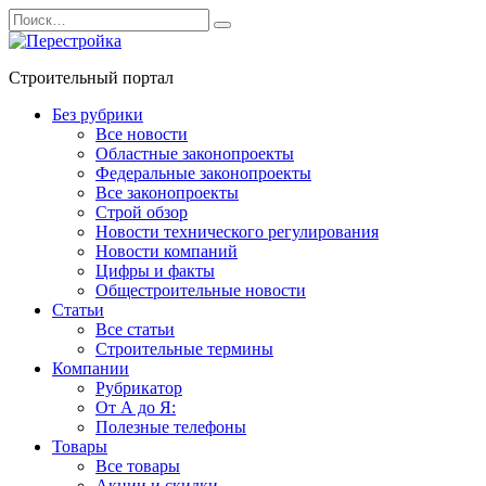
Перейти
Search
к
for:
содержанию
Строительный портал
Без рубрики
Все новости
Областные законопроекты
Федеральные законопроекты
Все законопроекты
Строй обзор
Новости технического регулирования
Новости компаний
Цифры и факты
Общестроительные новости
Статьи
Все статьи
Строительные термины
Компании
Рубрикатор
От А до Я:
Полезные телефоны
Товары
Все товары
Акции и скидки