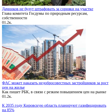
Дачников не будут штрафовать за сорняки на участке
Глава комитета Госдумы по природным ресурсам,
собственности
0
1.2к.
ФАС может наказать недобросовестных застройщиков за рост
цен на жилье
Как пишет РБК, в связи с резким повышением цен на рынке
0
1.2к.
К 2035 году Кировскую область планируют газифицировать
на 85%