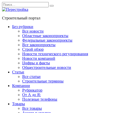
Перейти
Search
к
for:
содержанию
Строительный портал
Без рубрики
Все новости
Областные законопроекты
Федеральные законопроекты
Все законопроекты
Строй обзор
Новости технического регулирования
Новости компаний
Цифры и факты
Общестроительные новости
Статьи
Все статьи
Строительные термины
Компании
Рубрикатор
От А до Я:
Полезные телефоны
Товары
Все товары
Акции и скидки