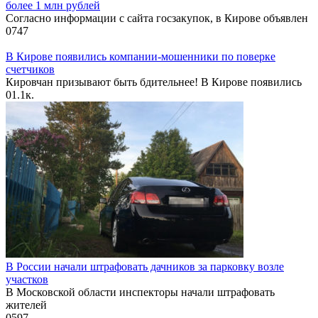
более 1 млн рублей
Согласно информации с сайта госзакупок, в Кирове объявлен
0
747
В Кирове появились компании-мошенники по поверке
счетчиков
Кировчан призывают быть бдительнее! В Кирове появились
0
1.1к.
В России начали штрафовать дачников за парковку возле
участков
В Московской области инспекторы начали штрафовать
жителей
0
597