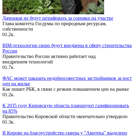
Дачников не будут штрафовать за сорняки на участке
Глава комитета Госдумы по природным ресурсам,
собственности
0
1.2к.
BIM-технологии скоро будут внедрены в сферу строительства
России
Правительство России активно работает над
внедрением технологий
0
1.7к.
ФАС может наказать недобросовестных застройщиков за рост
цен на жилье
Как пишет РБК, в связи с резким повышением цен на рынке
0
1.2к.
К 2035 году Кировскую область планируют газифицировать
на 85%
Правительство Кировской области окончательно утвердило
0
1.3к.
В Кирове на благоустройство сквера у "Авитека" выделено