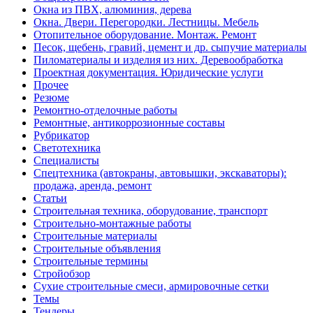
Окна из ПВХ, алюминия, дерева
Окна. Двери. Перегородки. Лестницы. Мебель
Отопительное оборудование. Монтаж. Ремонт
Песок, щебень, гравий, цемент и др. сыпучие материалы
Пиломатериалы и изделия из них. Деревообработка
Проектная документация. Юридические услуги
Прочее
Резюме
Ремонтно-отделочные работы
Ремонтные, антикоррозионные составы
Рубрикатор
Светотехника
Специалисты
Спецтехника (автокраны, автовышки, экскаваторы):
продажа, аренда, ремонт
Статьи
Строительная техника, оборудование, транспорт
Строительно-монтажные работы
Строительные материалы
Строительные объявления
Строительные термины
Стройобзор
Сухие строительные смеси, армировочные сетки
Темы
Тендеры