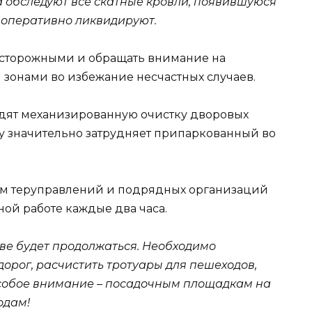
 обследуют все скатные кровли, появившуюся
ы оперативно ликвидируют.
 осторожными и обращать внимание на
зонами во избежание несчастных случаев.
дят механизированную очистку дворовых
ту значительно затрудняет припаркованный во
м теруправлений и подрядных организаций
ой работе каждые два часа.
ве будет продолжаться. Необходимо
орог, расчистить тротуары для пешеходов,
Особое внимание – посадочным площадкам на
одам!