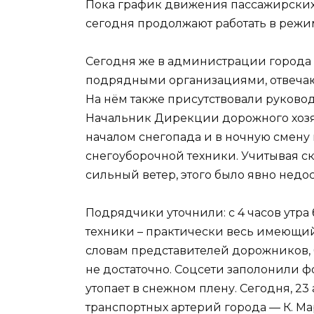
Пока график движения пассажирских
сегодня продолжают работать в режи
Сегодня же в администрации города 
подрядными организациями, отвеча
На нём также присутствовали руков
Начальник Дирекции дорожного хозя
началом снегопада и в ночную смену 
снегоуборочной техники. Учитывая с
сильный ветер, этого было явно недо
Подрядчики уточнили: с 4 часов ут
техники – практически весь имеющий
словам представителей дорожников, б
не достаточно. Соцсети заполонили 
утопает в снежном плену. Сегодня, 23 
транспортных артерий города — К. Ма