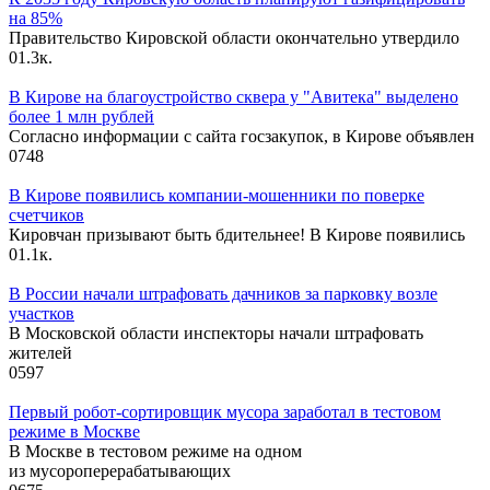
на 85%
Правительство Кировской области окончательно утвердило
0
1.3к.
В Кирове на благоустройство сквера у "Авитека" выделено
более 1 млн рублей
Согласно информации с сайта госзакупок, в Кирове объявлен
0
748
В Кирове появились компании-мошенники по поверке
счетчиков
Кировчан призывают быть бдительнее! В Кирове появились
0
1.1к.
В России начали штрафовать дачников за парковку возле
участков
В Московской области инспекторы начали штрафовать
жителей
0
597
Первый робот-сортировщик мусора заработал в тестовом
режиме в Москве
В Москве в тестовом режиме на одном
из мусороперерабатывающих