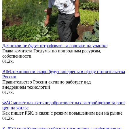
Дачников не будут штрафовать за сорняки на участке
Глава комитета Госдумы по природным ресурсам,
собственности
0
1.2к.
BIM-технологии скоро будут внедрены в сферу строительства
России
Правительство России активно работает над
внедрением технологий
0
1.7к.
ФАС может наказать недобросовестных застройщиков за рост
цен на жилье
Как пишет РБК, в связи с резким повышением цен на рынке
0
1.2к.
К 2035 году Кировскую область планируют газифицировать