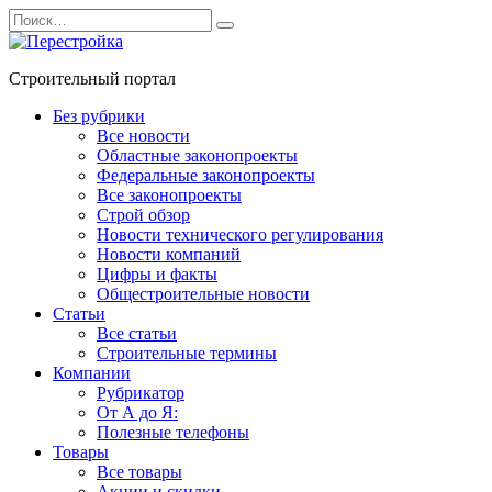
Перейти
Search
к
for:
содержанию
Строительный портал
Без рубрики
Все новости
Областные законопроекты
Федеральные законопроекты
Все законопроекты
Строй обзор
Новости технического регулирования
Новости компаний
Цифры и факты
Общестроительные новости
Статьи
Все статьи
Строительные термины
Компании
Рубрикатор
От А до Я:
Полезные телефоны
Товары
Все товары
Акции и скидки