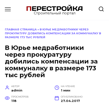
Перейти
к
Строительный портал
содержанию
ГЛАВНАЯ СТРАНИЦА
»
В ЮРЬЕ МЕДРАБОТНИКИ ЧЕРЕЗ
ПРОКУРАТУРУ ДОБИЛИСЬ КОМПЕНСАЦИИ ЗА КОММУНАЛКУ В
РАЗМЕРЕ 173 ТЫС РУБЛЕЙ
В Юрье медработники
через прокуратуру
добились компенсации за
коммуналку в размере 173
тыс рублей
АВТОР
НА ЧТЕНИЕ
admin
1 мин
ПРОСМОТРОВ
ОПУБЛИКОВАНО
118
27.04.2017