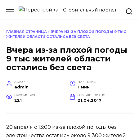
Перейти
Строительный портал
к
содержанию
ГЛАВНАЯ СТРАНИЦА
»
ВЧЕРА ИЗ-ЗА ПЛОХОЙ ПОГОДЫ 9 ТЫС
ЖИТЕЛЕЙ ОБЛАСТИ ОСТАЛИСЬ БЕЗ СВЕТА
Вчера из-за плохой погоды
9 тыс жителей области
остались без света
АВТОР
НА ЧТЕНИЕ
admin
1 мин
ПРОСМОТРОВ
ОПУБЛИКОВАНО
221
21.04.2017
20 апреля с 13:00 из-за плохой погоды без
электричества остались около 9 300 жителей