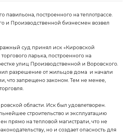
о павильона, построенного на теплотрассе.
го и Производственной бизнесмен возвел
тражный суд принял иск «Кировской
торгового ларька, построенного на
рестке улиц Производственной и Воровского.
чил разрешение от жильцов дома и начали
и, что запрещено законом. Тем не менее,
торговля.
ровской области. Иск был удовлетворен.
льнейшее строительство и эксплуатацию
ен прямо на тепловой магистрали, что не
конодательству, но и создает опасность для