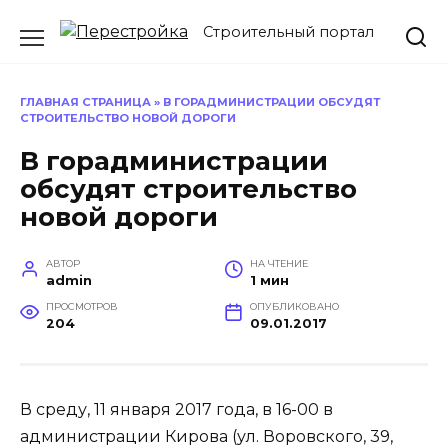
Перейти
Строительный портал
к
содержанию
ГЛАВНАЯ СТРАНИЦА
»
В ГОРАДМИНИСТРАЦИИ ОБСУДЯТ
СТРОИТЕЛЬСТВО НОВОЙ ДОРОГИ
В горадминистрации
обсудят строительство
новой дороги
АВТОР
НА ЧТЕНИЕ
admin
1 мин
ПРОСМОТРОВ
ОПУБЛИКОВАНО
204
09.01.2017
В среду, 11 января 2017 года, в 16-00 в
администрации Кирова (ул. Воровского, 39,