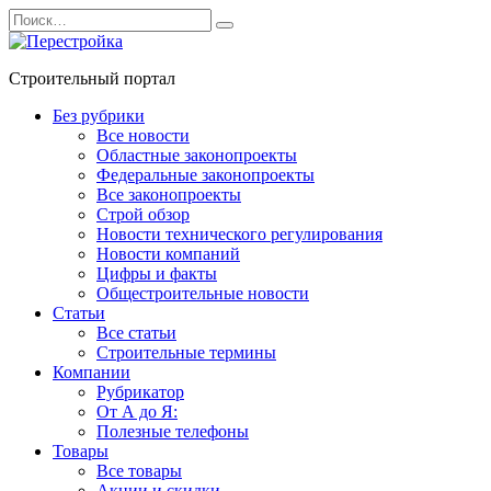
Перейти
Search
к
for:
содержанию
Строительный портал
Без рубрики
Все новости
Областные законопроекты
Федеральные законопроекты
Все законопроекты
Строй обзор
Новости технического регулирования
Новости компаний
Цифры и факты
Общестроительные новости
Статьи
Все статьи
Строительные термины
Компании
Рубрикатор
От А до Я:
Полезные телефоны
Товары
Все товары
Акции и скидки