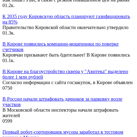
0
1.2к.
К 2035 году Кировскую область планируют газифицировать
на 85%
Правительство Кировской области окончательно утвердило
0
1.3к.
В Кирове появились компании-мошенники по поверке
счетчиков
Кировчан призывают быть бдительнее! В Кирове появились
0
1.1к.
В Кирове на благоустройство сквера у "Авитека" выделено
более 1 млн рублей
Согласно информации с сайта госзакупок, в Кирове объявлен
0
750
В России начали штрафовать дачников за парковку возле
участков
В Московской области инспекторы начали штрафовать
жителей
0
599
Первый робот-сортировщик мусора заработал в тестовом