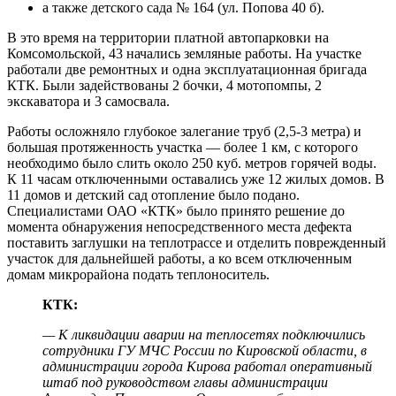
а также детского сада № 164 (ул. Попова 40 б).
В это время на территории платной автопарковки на
Комсомольской, 43 начались земляные работы. На участке
работали две ремонтных и одна эксплуатационная бригада
КТК. Были задействованы 2 бочки, 4 мотопомпы, 2
экскаватора и 3 самосвала.
Работы осложняло глубокое залегание труб (2,5-3 метра) и
большая протяженность участка — более 1 км, с которого
необходимо было слить около 250 куб. метров горячей воды.
К 11 часам отключенными оставались уже 12 жилых домов. В
11 домов и детский сад отопление было подано.
Специалистами ОАО «КТК» было принято решение до
момента обнаружения непосредственного места дефекта
поставить заглушки на теплотрассе и отделить поврежденный
участок для дальнейшей работы, а ко всем отключенным
домам микрорайона подать теплоноситель.
КТК:
— К ликвидации аварии на теплосетях подключились
сотрудники ГУ МЧС России по Кировской области, в
администрации города Кирова работал оперативный
штаб под руководством главы администрации