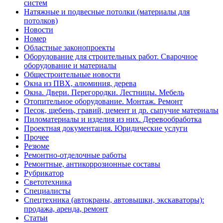
систем
Натяжные и подвесные потолки (материалы для
потолков)
Новости
Номер
Областные законопроекты
Оборудование для строительных работ. Сварочное
оборудование и материалы
Общестроительные новости
Окна из ПВХ, алюминия, дерева
Окна. Двери. Перегородки. Лестницы. Мебель
Отопительное оборудование. Монтаж. Ремонт
Песок, щебень, гравий, цемент и др. сыпучие материалы
Пиломатериалы и изделия из них. Деревообработка
Проектная документация. Юридические услуги
Прочее
Резюме
Ремонтно-отделочные работы
Ремонтные, антикоррозионные составы
Рубрикатор
Светотехника
Специалисты
Спецтехника (автокраны, автовышки, экскаваторы):
продажа, аренда, ремонт
Статьи