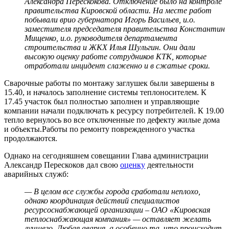
Александра Перескокова. Отключение было на контроле
правительства Кировской области. На месте работ
побывали врио губернатора Игорь Васильев, и.о.
заместителя председателя правительства Константин
Мищенко, и.о. руководителя департамента
строительства и ЖКХ Илья Шульгин. Они дали
высокую оценку работе сотрудников КТК, которые
отработали инцидент слаженно и в сжатые сроки.
Сварочные работы по монтажу заглушек были завершены в
15.40, и началось заполнение системы теплоносителем. К
17.45 участок был полностью заполнен и управляющие
компании начали подключать к ресурсу потребителей. К 19.00
тепло вернулось во все отключенные по дефекту жилые дома
и объекты.Работы по ремонту поврежденного участка
продолжаются.
Однако на сегодняшнем совещании Глава администрации
Александр Перескоков дал свою
оценку
деятельности
аварийных служб:
— В целом все службы города сработали неплохо,
однако координация действий специалистов
ресурсоснабжающей организации – ОАО «Кировская
теплоснабжающая компания» — оставляет желать
лучшего. Любая авария, а особенно та, что происходит