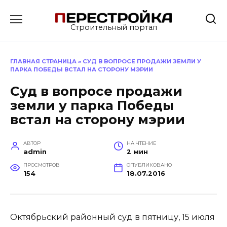
Перейти
к
Строительный портал
содержанию
ГЛАВНАЯ СТРАНИЦА
»
СУД В ВОПРОСЕ ПРОДАЖИ ЗЕМЛИ У
ПАРКА ПОБЕДЫ ВСТАЛ НА СТОРОНУ МЭРИИ
Суд в вопросе продажи
земли у парка Победы
встал на сторону мэрии
АВТОР
НА ЧТЕНИЕ
admin
2 мин
ПРОСМОТРОВ
ОПУБЛИКОВАНО
154
18.07.2016
Октябрьский районный суд в пятницу, 15 июля