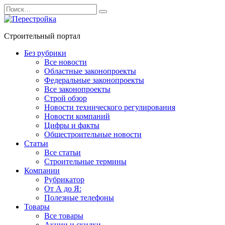
Перейти
Search
к
for:
содержанию
Строительный портал
Без рубрики
Все новости
Областные законопроекты
Федеральные законопроекты
Все законопроекты
Строй обзор
Новости технического регулирования
Новости компаний
Цифры и факты
Общестроительные новости
Статьи
Все статьи
Строительные термины
Компании
Рубрикатор
От А до Я:
Полезные телефоны
Товары
Все товары
Акции и скидки