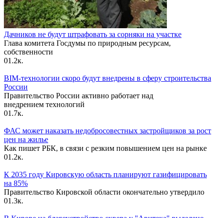
Дачников не будут штрафовать за сорняки на участке
Глава комитета Госдумы по природным ресурсам,
собственности
0
1.2к.
BIM-технологии скоро будут внедрены в сферу строительства
России
Правительство России активно работает над
внедрением технологий
0
1.7к.
ФАС может наказать недобросовестных застройщиков за рост
цен на жилье
Как пишет РБК, в связи с резким повышением цен на рынке
0
1.2к.
К 2035 году Кировскую область планируют газифицировать
на 85%
Правительство Кировской области окончательно утвердило
0
1.3к.