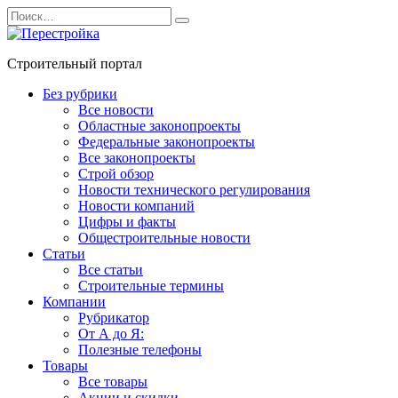
Перейти
Search
к
for:
содержанию
Строительный портал
Без рубрики
Все новости
Областные законопроекты
Федеральные законопроекты
Все законопроекты
Строй обзор
Новости технического регулирования
Новости компаний
Цифры и факты
Общестроительные новости
Статьи
Все статьи
Строительные термины
Компании
Рубрикатор
От А до Я:
Полезные телефоны
Товары
Все товары
Акции и скидки