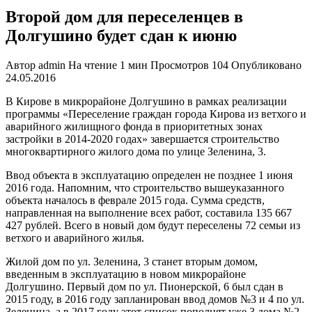
Второй дом для переселенцев в
Долгушино будет сдан к июню
Автор
admin
На чтение
1 мин
Просмотров
104
Опубликовано
24.05.2016
В Кирове в микрорайоне Долгушино в рамках реализации
программы «Переселение граждан города Кирова из ветхого и
аварийного жилищного фонда в приоритетных зонах
застройки в 2014-2020 годах» завершается строительство
многоквартирного жилого дома по улице Зеленина, 3.
Ввод объекта в эксплуатацию определен не позднее 1 июня
2016 года. Напомним, что строительство вышеуказанного
объекта началось в феврале 2015 года. Сумма средств,
направленная на выполнение всех работ, составила 135 667
427 рублей. Всего в новый дом будут переселены 72 семьи из
ветхого и аварийного жилья.
Жилой дом по ул. Зеленина, 3 станет вторым домом,
введенным в эксплуатацию в новом микрорайоне
Долгушино. Первый дом по ул. Пионерской, 6 был сдан в
2015 году, в 2016 году запланирован ввод домов №3 и 4 по ул.
Зеленина, а в 2017 году этот список пополнят уже 3 дома №2,