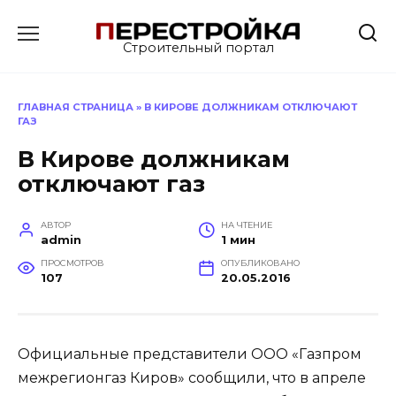
Перейти
к
Строительный портал
содержанию
ГЛАВНАЯ СТРАНИЦА
»
В КИРОВЕ ДОЛЖНИКАМ ОТКЛЮЧАЮТ
ГАЗ
В Кирове должникам
отключают газ
АВТОР
НА ЧТЕНИЕ
admin
1 мин
ПРОСМОТРОВ
ОПУБЛИКОВАНО
107
20.05.2016
Официальные представители ООО «Газпром
межрегионгаз Киров» сообщили, что в апреле