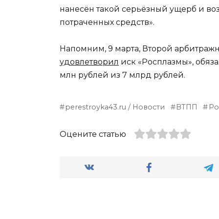
нанесён такой серьёзный ущерб и во
потраченных средств».
Напомним, 9 марта, Второй арбитра
удовлетворил
иск «Росплазмы», обяз
млн рублей из 7 млрд рублей.
perestroyka43.ru / Новости
ВТПП
Ро
Оцените статью