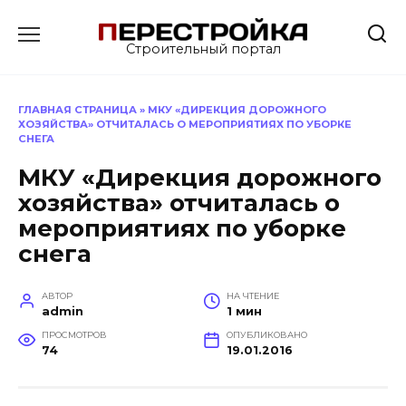
Перейти
к
Строительный портал
содержанию
ГЛАВНАЯ СТРАНИЦА
»
МКУ «ДИРЕКЦИЯ ДОРОЖНОГО
ХОЗЯЙСТВА» ОТЧИТАЛАСЬ О МЕРОПРИЯТИЯХ ПО УБОРКЕ
СНЕГА
МКУ «Дирекция дорожного
хозяйства» отчиталась о
мероприятиях по уборке
снега
АВТОР
НА ЧТЕНИЕ
admin
1 мин
ПРОСМОТРОВ
ОПУБЛИКОВАНО
74
19.01.2016