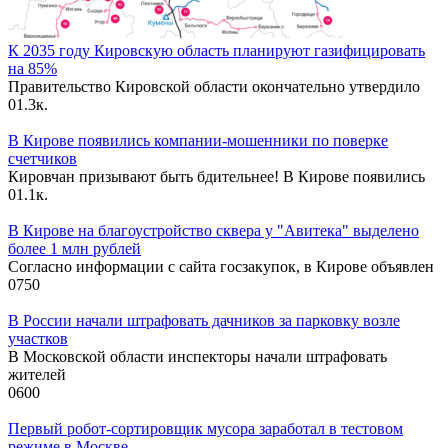
К 2035 году Кировскую область планируют газифицировать
на 85%
Правительство Кировской области окончательно утвердило
0
1.3к.
В Кирове появились компании-мошенники по поверке
счетчиков
Кировчан призывают быть бдительнее! В Кирове появились
0
1.1к.
В Кирове на благоустройство сквера у "Авитека" выделено
более 1 млн рублей
Согласно информации с сайта госзакупок, в Кирове объявлен
0
750
В России начали штрафовать дачников за парковку возле
участков
В Московской области инспекторы начали штрафовать
жителей
0
600
Первый робот-сортировщик мусора заработал в тестовом
режиме в Москве