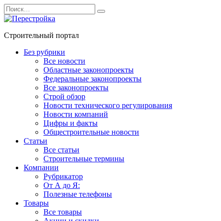
Перейти
Search
к
for:
содержанию
Строительный портал
Без рубрики
Все новости
Областные законопроекты
Федеральные законопроекты
Все законопроекты
Строй обзор
Новости технического регулирования
Новости компаний
Цифры и факты
Общестроительные новости
Статьи
Все статьи
Строительные термины
Компании
Рубрикатор
От А до Я:
Полезные телефоны
Товары
Все товары
Акции и скидки