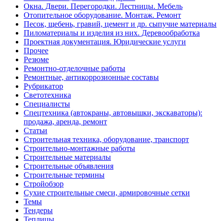
Окна. Двери. Перегородки. Лестницы. Мебель
Отопительное оборудование. Монтаж. Ремонт
Песок, щебень, гравий, цемент и др. сыпучие материалы
Пиломатериалы и изделия из них. Деревообработка
Проектная документация. Юридические услуги
Прочее
Резюме
Ремонтно-отделочные работы
Ремонтные, антикоррозионные составы
Рубрикатор
Светотехника
Специалисты
Спецтехника (автокраны, автовышки, экскаваторы):
продажа, аренда, ремонт
Статьи
Строительная техника, оборудование, транспорт
Строительно-монтажные работы
Строительные материалы
Строительные объявления
Строительные термины
Стройобзор
Сухие строительные смеси, армировочные сетки
Темы
Тендеры
Теплицы