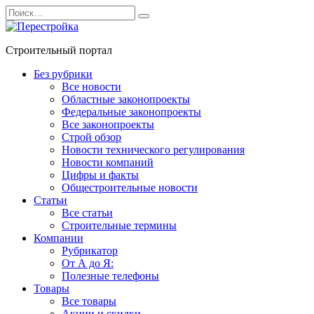
Перейти
Search
к
for:
содержанию
Строительный портал
Без рубрики
Все новости
Областные законопроекты
Федеральные законопроекты
Все законопроекты
Строй обзор
Новости технического регулирования
Новости компаний
Цифры и факты
Общестроительные новости
Статьи
Все статьи
Строительные термины
Компании
Рубрикатор
От А до Я:
Полезные телефоны
Товары
Все товары
Акции и скидки