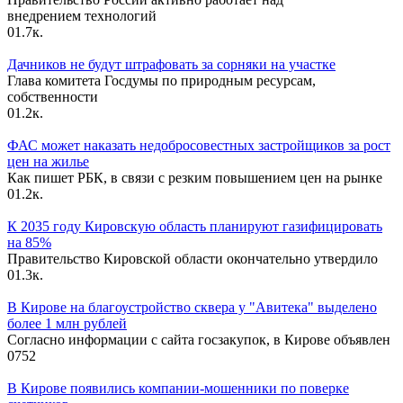
внедрением технологий
0
1.7к.
Дачников не будут штрафовать за сорняки на участке
Глава комитета Госдумы по природным ресурсам,
собственности
0
1.2к.
ФАС может наказать недобросовестных застройщиков за рост
цен на жилье
Как пишет РБК, в связи с резким повышением цен на рынке
0
1.2к.
К 2035 году Кировскую область планируют газифицировать
на 85%
Правительство Кировской области окончательно утвердило
0
1.3к.
В Кирове на благоустройство сквера у "Авитека" выделено
более 1 млн рублей
Согласно информации с сайта госзакупок, в Кирове объявлен
0
752
В Кирове появились компании-мошенники по поверке