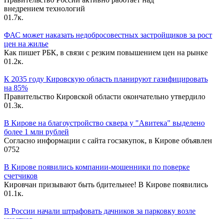
внедрением технологий
0
1.7к.
ФАС может наказать недобросовестных застройщиков за рост
цен на жилье
Как пишет РБК, в связи с резким повышением цен на рынке
0
1.2к.
К 2035 году Кировскую область планируют газифицировать
на 85%
Правительство Кировской области окончательно утвердило
0
1.3к.
В Кирове на благоустройство сквера у "Авитека" выделено
более 1 млн рублей
Согласно информации с сайта госзакупок, в Кирове объявлен
0
752
В Кирове появились компании-мошенники по поверке
счетчиков
Кировчан призывают быть бдительнее! В Кирове появились
0
1.1к.
В России начали штрафовать дачников за парковку возле