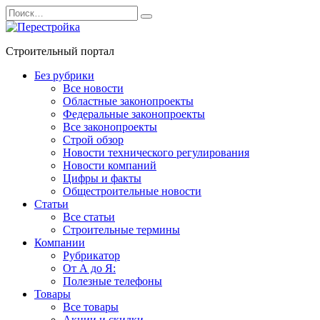
Перейти
Search
к
for:
содержанию
Строительный портал
Без рубрики
Все новости
Областные законопроекты
Федеральные законопроекты
Все законопроекты
Строй обзор
Новости технического регулирования
Новости компаний
Цифры и факты
Общестроительные новости
Статьи
Все статьи
Строительные термины
Компании
Рубрикатор
От А до Я:
Полезные телефоны
Товары
Все товары
Акции и скидки