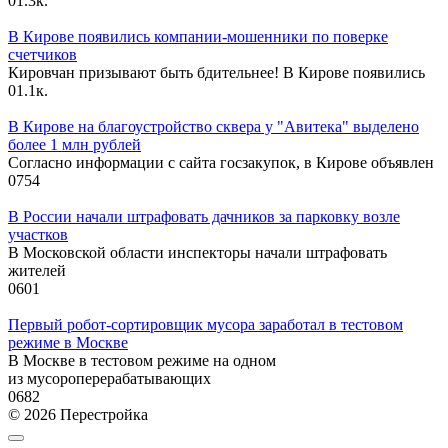
0
1.3к.
В Кирове появились компании-мошенники по поверке
счетчиков
Кировчан призывают быть бдительнее! В Кирове появились
0
1.1к.
В Кирове на благоустройство сквера у "Авитека" выделено
более 1 млн рублей
Согласно информации с сайта госзакупок, в Кирове объявлен
0
754
В России начали штрафовать дачников за парковку возле
участков
В Московской области инспекторы начали штрафовать
жителей
0
601
Первый робот-сортировщик мусора заработал в тестовом
режиме в Москве
В Москве в тестовом режиме на одном
из мусороперерабатывающих
0
682
© 2026 Перестройка