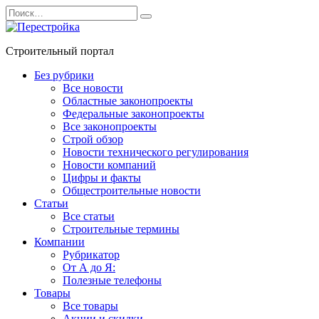
Перейти
Search
к
for:
содержанию
Строительный портал
Без рубрики
Все новости
Областные законопроекты
Федеральные законопроекты
Все законопроекты
Строй обзор
Новости технического регулирования
Новости компаний
Цифры и факты
Общестроительные новости
Статьи
Все статьи
Строительные термины
Компании
Рубрикатор
От А до Я:
Полезные телефоны
Товары
Все товары
Акции и скидки