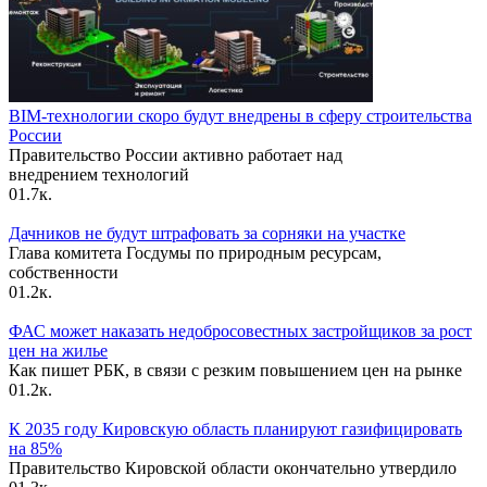
BIM-технологии скоро будут внедрены в сферу строительства
России
Правительство России активно работает над
внедрением технологий
0
1.7к.
Дачников не будут штрафовать за сорняки на участке
Глава комитета Госдумы по природным ресурсам,
собственности
0
1.2к.
ФАС может наказать недобросовестных застройщиков за рост
цен на жилье
Как пишет РБК, в связи с резким повышением цен на рынке
0
1.2к.
К 2035 году Кировскую область планируют газифицировать
на 85%
Правительство Кировской области окончательно утвердило