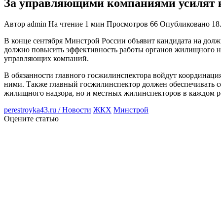
За управляющими компаниями усилят 
Автор
admin
На чтение
1 мин
Просмотров
66
Опубликовано
18
В конце сентября Минстрой России объявит кандидата на дол
должно повысить эффективность работы органов жилищного на
управляющих компаний.
В обязанности главного госжилинспектора войдут координация
ними. Также главный госжилинспектор должен обеспечивать со
жилищного надзора, но и местных жилинспекторов в каждом р
perestroyka43.ru / Новости
ЖКХ
Минстрой
Оцените статью