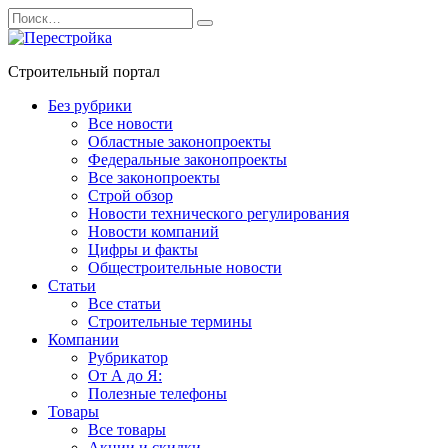
Перейти
Search
к
for:
содержанию
Строительный портал
Без рубрики
Все новости
Областные законопроекты
Федеральные законопроекты
Все законопроекты
Строй обзор
Новости технического регулирования
Новости компаний
Цифры и факты
Общестроительные новости
Статьи
Все статьи
Строительные термины
Компании
Рубрикатор
От А до Я:
Полезные телефоны
Товары
Все товары
Акции и скидки