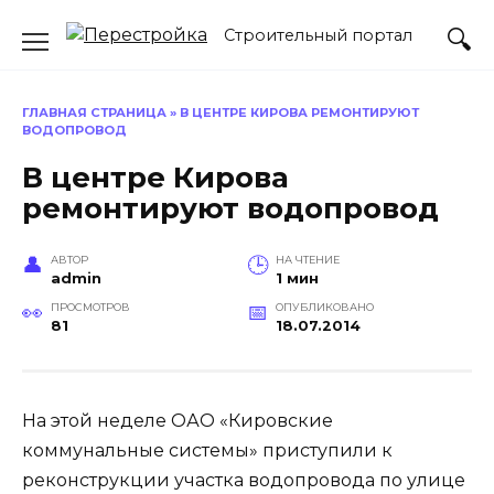
Перейти
Строительный портал
к
содержанию
ГЛАВНАЯ СТРАНИЦА
»
В ЦЕНТРЕ КИРОВА РЕМОНТИРУЮТ
ВОДОПРОВОД
В центре Кирова
ремонтируют водопровод
АВТОР
НА ЧТЕНИЕ
admin
1 мин
ПРОСМОТРОВ
ОПУБЛИКОВАНО
81
18.07.2014
На этой неделе ОАО «Кировские
коммунальные системы» приступили к
реконструкции участка водопровода по улице