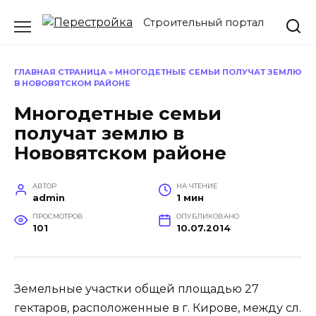
Перейти
Строительный портал
к
содержанию
ГЛАВНАЯ СТРАНИЦА
»
МНОГОДЕТНЫЕ СЕМЬИ ПОЛУЧАТ ЗЕМЛЮ
В НОВОВЯТСКОМ РАЙОНЕ
Многодетные семьи
получат землю в
Нововятском районе
АВТОР
НА ЧТЕНИЕ
admin
1 мин
ПРОСМОТРОВ
ОПУБЛИКОВАНО
101
10.07.2014
Земельные участки общей площадью 27
гектаров, расположенные в г. Кирове, между сл.