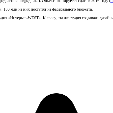
ределения подрядчика). Объект планируется сдать в 2016 году (
d
й, 180 млн из них поступят из федерального бюджета.
тудия «Интерьер-WEST». К слову, эта же студия создавала дизайн