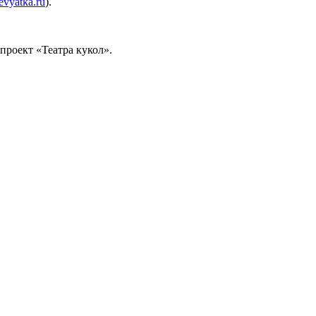
evyatka.ru
).
-проект «Театра кукол».