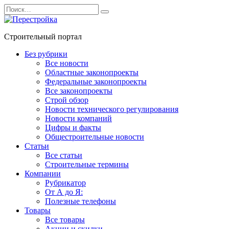
Перейти
Search
к
for:
содержанию
Строительный портал
Без рубрики
Все новости
Областные законопроекты
Федеральные законопроекты
Все законопроекты
Строй обзор
Новости технического регулирования
Новости компаний
Цифры и факты
Общестроительные новости
Статьи
Все статьи
Строительные термины
Компании
Рубрикатор
От А до Я:
Полезные телефоны
Товары
Все товары
Акции и скидки