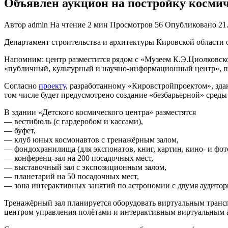
Объявлен аукцион на постройку космич
Автор
admin
На чтение
2 мин
Просмотров
56
Опубликовано
21
Департамент строительства и архитектуры Кировской области о
Напомним: центр разместится рядом с «Музеем К.Э.Циолковского
«публичный, культурный и научно-информационный центр», прич
Согласно
проекту
, разработанному «Кировстройпроектом», здан
том числе будет предусмотрено создание «безбарьерной» сред
В здании «Детского космического центра» разместятся
— вестибюль (с гардеробом и кассами),
— буфет,
— клуб юных космонавтов с тренажёрным залом,
— фондохранилища (для экспонатов, книг, картин, кино- и фот
— конференц-зал на 200 посадочных мест,
— выставочный зал с экспозиционным залом,
— планетарий на 50 посадочных мест,
— зона интерактивных занятий по астрономии с двумя аудитор
Тренажёрный зал планируется оборудовать виртуальным тран
центром управления полётами и интерактивным виртуальным 