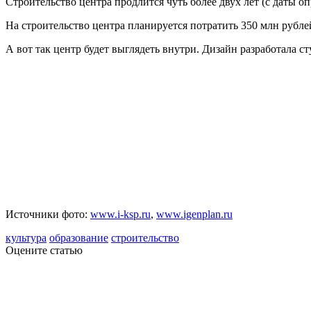
Строительство центра продлится чуть более двух лет (с даты оп
На строительство центра планируется потратить 350 млн рубле
А вот так центр будет выглядеть внутри. Дизайн разработала с
Источники фото:
www.i-ksp.ru
,
www.igenplan.ru
культура
образование
строительство
Оцените статью