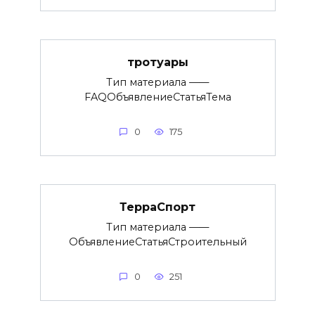
тротуары
Тип материала ——
FAQОбъявлениеСтатьяТема
0
175
ТерраСпорт
Тип материала ——
ОбъявлениеСтатьяСтроительный
0
251