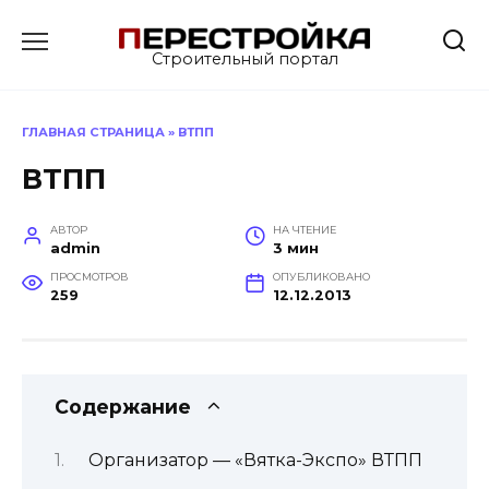
Перейти
к
Строительный портал
содержанию
ГЛАВНАЯ СТРАНИЦА
»
ВТПП
ВТПП
АВТОР
НА ЧТЕНИЕ
admin
3 мин
ПРОСМОТРОВ
ОПУБЛИКОВАНО
259
12.12.2013
Содержание
Организатор — «Вятка-Экспо» ВТПП