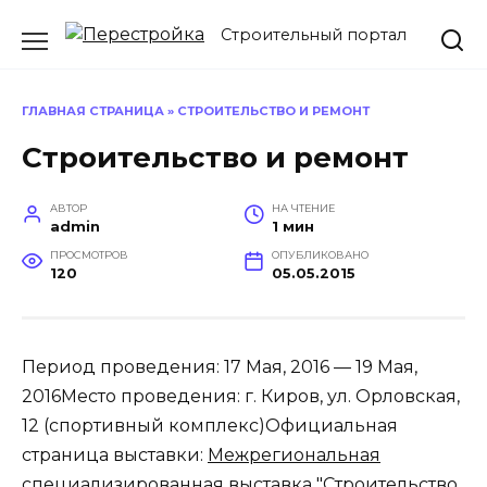
Перейти
Строительный портал
к
содержанию
ГЛАВНАЯ СТРАНИЦА
»
СТРОИТЕЛЬСТВО И РЕМОНТ
Строительство и ремонт
АВТОР
НА ЧТЕНИЕ
admin
1 мин
ПРОСМОТРОВ
ОПУБЛИКОВАНО
120
05.05.2015
Период проведения:
17 Мая, 2016
—
19 Мая,
2016
Место проведения: г. Киров, ул. Орловская,
12 (спортивный комплекс)Официальная
страница выставки:
Межрегиональная
специализированная выставка "Строительство