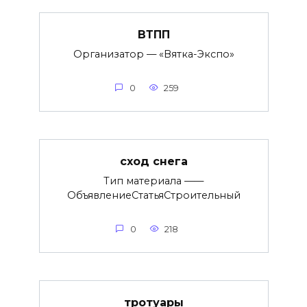
ВТПП
Организатор — «Вятка-Экспо»
0
259
сход снега
Тип материала ——
ОбъявлениеСтатьяСтроительный
0
218
тротуары