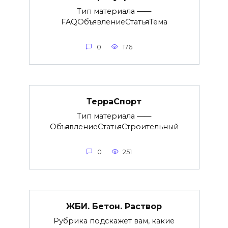
Тип материала ——
FAQОбъявлениеСтатьяТема
0
176
ТерраСпорт
Тип материала ——
ОбъявлениеСтатьяСтроительный
0
251
ЖБИ. Бетон. Раствор
Рубрика подскажет вам, какие