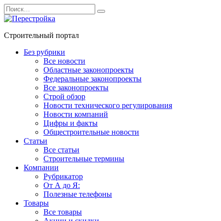
Перейти
Search
к
for:
содержанию
Строительный портал
Без рубрики
Все новости
Областные законопроекты
Федеральные законопроекты
Все законопроекты
Строй обзор
Новости технического регулирования
Новости компаний
Цифры и факты
Общестроительные новости
Статьи
Все статьи
Строительные термины
Компании
Рубрикатор
От А до Я:
Полезные телефоны
Товары
Все товары
Акции и скидки