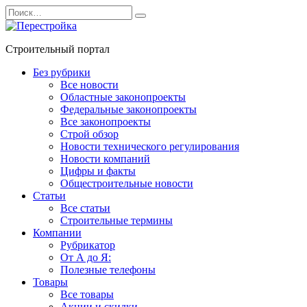
Перейти
Search
к
for:
содержанию
Строительный портал
Без рубрики
Все новости
Областные законопроекты
Федеральные законопроекты
Все законопроекты
Строй обзор
Новости технического регулирования
Новости компаний
Цифры и факты
Общестроительные новости
Статьи
Все статьи
Строительные термины
Компании
Рубрикатор
От А до Я:
Полезные телефоны
Товары
Все товары
Акции и скидки