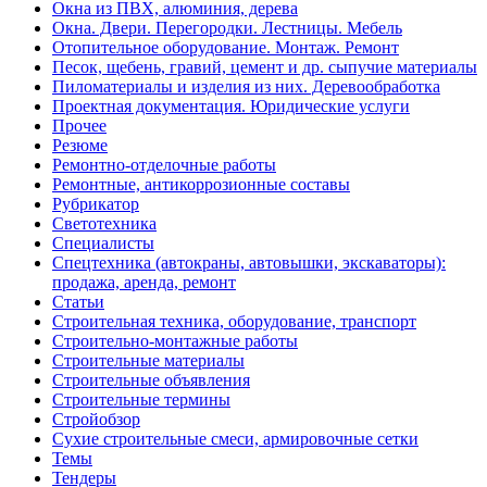
Окна из ПВХ, алюминия, дерева
Окна. Двери. Перегородки. Лестницы. Мебель
Отопительное оборудование. Монтаж. Ремонт
Песок, щебень, гравий, цемент и др. сыпучие материалы
Пиломатериалы и изделия из них. Деревообработка
Проектная документация. Юридические услуги
Прочее
Резюме
Ремонтно-отделочные работы
Ремонтные, антикоррозионные составы
Рубрикатор
Светотехника
Специалисты
Спецтехника (автокраны, автовышки, экскаваторы):
продажа, аренда, ремонт
Статьи
Строительная техника, оборудование, транспорт
Строительно-монтажные работы
Строительные материалы
Строительные объявления
Строительные термины
Стройобзор
Сухие строительные смеси, армировочные сетки
Темы
Тендеры