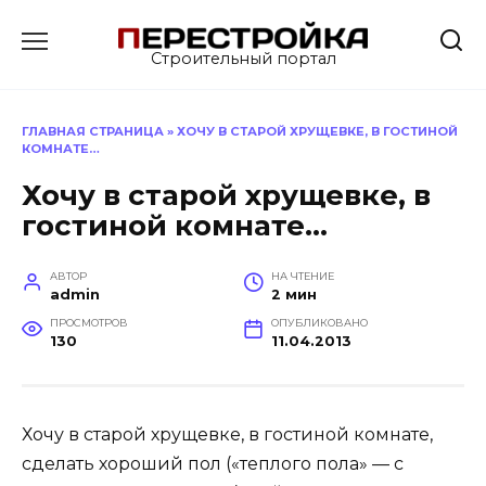
Перейти
к
Строительный портал
содержанию
ГЛАВНАЯ СТРАНИЦА
»
ХОЧУ В СТАРОЙ ХРУЩЕВКЕ, В ГОСТИНОЙ
КОМНАТЕ…
Хочу в старой хрущевке, в
гостиной комнате…
АВТОР
НА ЧТЕНИЕ
admin
2 мин
ПРОСМОТРОВ
ОПУБЛИКОВАНО
130
11.04.2013
Хочу в старой хрущевке, в гостиной комнате,
сделать хороший пол («теплого пола» — с