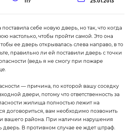
117
25.01.2013
оставила себе новую дверь, но так, что когда
вою настолько, чтобы пройти самой. Это она
чтобы ее дверь открывалась слева направо, в то
ьте, правильно ли ей поставили дверь с точки
пасности (ведь я не смогу при пожаре
ще.
сности — причина, по которой вашу соседку
входной двери, потому что ответственность за
асности жилища полностью лежит на
ся договориться, вам необходимо позвонить
ти вашего района. При наличии нарушения
ь дверь. В противном случае ее ждет штраф.