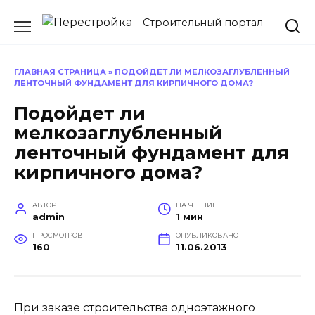
Перейти
Строительный портал
к
содержанию
ГЛАВНАЯ СТРАНИЦА
»
ПОДОЙДЕТ ЛИ МЕЛКОЗАГЛУБЛЕННЫЙ
ЛЕНТОЧНЫЙ ФУНДАМЕНТ ДЛЯ КИРПИЧНОГО ДОМА?
Подойдет ли
мелкозаглубленный
ленточный фундамент для
кирпичного дома?
АВТОР
НА ЧТЕНИЕ
admin
1 мин
ПРОСМОТРОВ
ОПУБЛИКОВАНО
160
11.06.2013
При заказе строительства одноэтажного