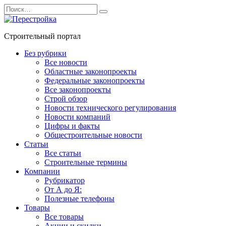
Перейти
Search
к
for:
содержанию
Строительный портал
Без рубрики
Все новости
Областные законопроекты
Федеральные законопроекты
Все законопроекты
Строй обзор
Новости технического регулирования
Новости компаний
Цифры и факты
Общестроительные новости
Статьи
Все статьи
Строительные термины
Компании
Рубрикатор
От А до Я:
Полезные телефоны
Товары
Все товары
Акции и скидки