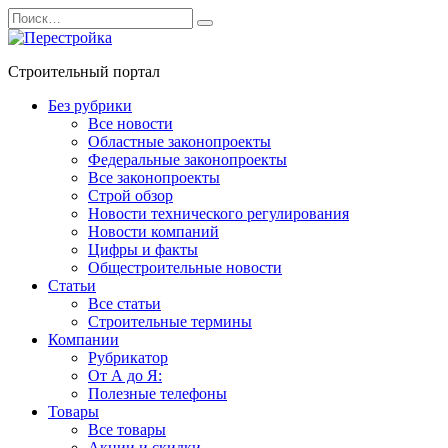
Перейти
Search
к
for:
содержанию
Строительный портал
Без рубрики
Все новости
Областные законопроекты
Федеральные законопроекты
Все законопроекты
Строй обзор
Новости технического регулирования
Новости компаний
Цифры и факты
Общестроительные новости
Статьи
Все статьи
Строительные термины
Компании
Рубрикатор
От А до Я:
Полезные телефоны
Товары
Все товары
Акции и скидки