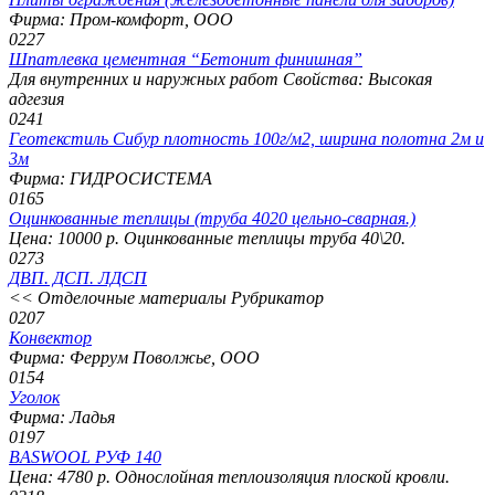
Фирма: Пром-комфорт, ООО
0
227
Шпатлевка цементная “Бетонит финишная”
Для внутренних и наружных работ Свойства: Высокая
адгезия
0
241
Геотекстиль Сибур плотность 100г/м2, ширина полотна 2м и
3м
Фирма: ГИДРОСИСТЕМА
0
165
Оцинкованные теплицы (труба 4020 цельно-сварная.)
Цена: 10000 р. Оцинкованные теплицы труба 40\20.
0
273
ДВП. ДСП. ЛДСП
<< Отделочные материалы Рубрикатор
0
207
Конвектор
Фирма: Феррум Поволжье, ООО
0
154
Уголок
Фирма: Ладья
0
197
BASWOOL РУФ 140
Цена: 4780 р. Однослойная теплоизоляция плоской кровли.