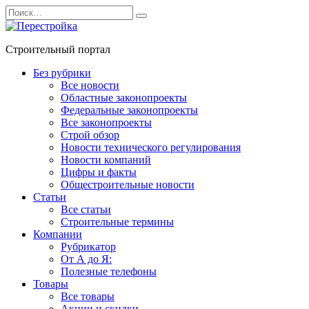
Перейти
Search
к
for:
содержанию
Строительный портал
Без рубрики
Все новости
Областные законопроекты
Федеральные законопроекты
Все законопроекты
Строй обзор
Новости технического регулирования
Новости компаний
Цифры и факты
Общестроительные новости
Статьи
Все статьи
Строительные термины
Компании
Рубрикатор
От А до Я:
Полезные телефоны
Товары
Все товары
Акции и скидки