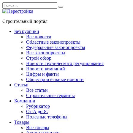
Перейти
Search
к
for:
содержанию
Строительный портал
Без рубрики
Все новости
Областные законопроекты
Федеральные законопроекты
Все законопроекты
Строй обзор
Новости технического регулирования
Новости компаний
Цифры и факты
Общестроительные новости
Статьи
Все статьи
Строительные термины
Компании
Рубрикатор
От А до Я:
Полезные телефоны
Товары
Все товары
Акции и скидки