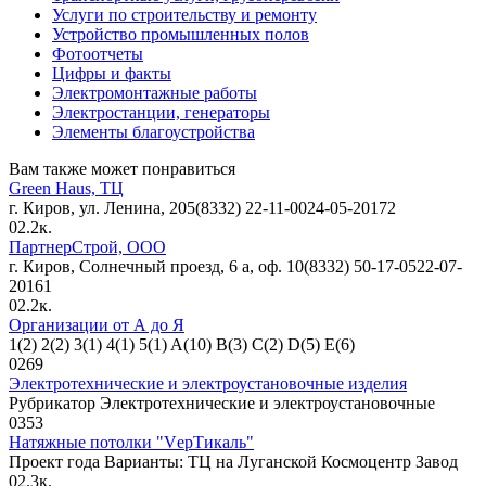
Услуги по строительству и ремонту
Устройство промышленных полов
Фотоотчеты
Цифры и факты
Электромонтажные работы
Электростанции, генераторы
Элементы благоустройства
Вам также может понравиться
Green Haus, ТЦ
г. Киров, ул. Ленина, 205(8332) 22-11-0024-05-20172
0
2.2к.
ПартнерСтрой, ООО
г. Киров, Солнечный проезд, 6 а, оф. 10(8332) 50-17-0522-07-
20161
0
2.2к.
Организации от А до Я
1(2) 2(2) 3(1) 4(1) 5(1) A(10) B(3) C(2) D(5) E(6)
0
269
Электротехнические и электроустановочные изделия
Рубрикатор Электротехнические и электроустановочные
0
353
Натяжные потолки "VерТикаль"
Проект года Варианты: ТЦ на Луганской Космоцентр Завод
0
2.3к.