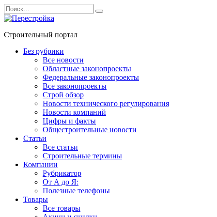
Перейти
Search
к
for:
содержанию
Строительный портал
Без рубрики
Все новости
Областные законопроекты
Федеральные законопроекты
Все законопроекты
Строй обзор
Новости технического регулирования
Новости компаний
Цифры и факты
Общестроительные новости
Статьи
Все статьи
Строительные термины
Компании
Рубрикатор
От А до Я:
Полезные телефоны
Товары
Все товары
Акции и скидки