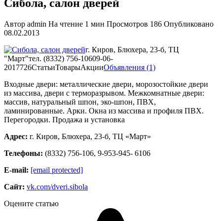
Сибола, салон дверей
Автор
admin
На чтение
1 мин
Просмотров
186
Опубликовано
08.02.2013
г. Киров, Блюхера, 23-б, ТЦ
"Март"тел. (8332) 756-10609-06-
2017726
Статьи
Товары
Акции
Объявления (1)
Входные двери: металлические двери, морозостойкие двери
из массива, двери с терморазрывом. Межкомнатные двери:
массив, натуральный шпон, эко-шпон, ПВХ,
ламинированные. Арки. Окна из массива и профиля ПВХ.
Перегородки. Продажа и установка
Адрес:
г. Киров, Блюхера, 23-б, ТЦ «Март»
Телефоны:
(8332) 756-106, 9-953-945- 6106
Е-mail:
[email protected]
Сайт:
vk.com/dveri.sibola
Оцените статью