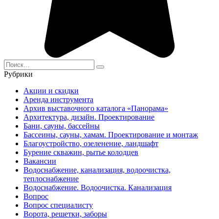
Search
for:
Рубрики
Акции и скидки
Аренда инструмента
Архив выставочного каталога «Панорама»
Архитектура, дизайн. Проектирование
Бани, сауны, бассейны
Бассеины, сауны, хамам. Проектирование и монтаж
Благоустройство, озеленение, ландшафт
Бурение скважин, рытье колодцев
Вакансии
Водоснабжение, канализация, водоочистка,
теплоснабжение
Водоснабжение. Водоочистка. Канализация
Вопрос
Вопрос специалисту
Ворота, решетки, заборы