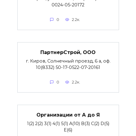
0024-05-20172
0
2.2к.
ПартнерСтрой, ООО
г. Киров, Солнечный проезд, 6 а, оф.
10(8332) 50-17-0522-07-20161
0
2.2к.
Организации от А до Я
1(2) 2(2) 3(1) 4(1) 5(1) A(10) B(3) C(2) D(5)
E(6)