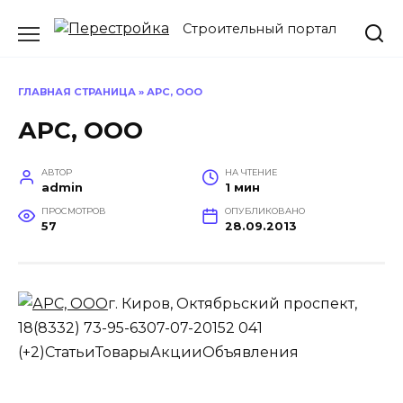
Перейти
Строительный портал
к
содержанию
ГЛАВНАЯ СТРАНИЦА
»
АРС, ООО
АРС, ООО
АВТОР
НА ЧТЕНИЕ
admin
1 мин
ПРОСМОТРОВ
ОПУБЛИКОВАНО
57
28.09.2013
г. Киров, Октябрьский проспект,
18(8332) 73-95-6307-07-20152 041
(+2)
Статьи
Товары
Акции
Объявления