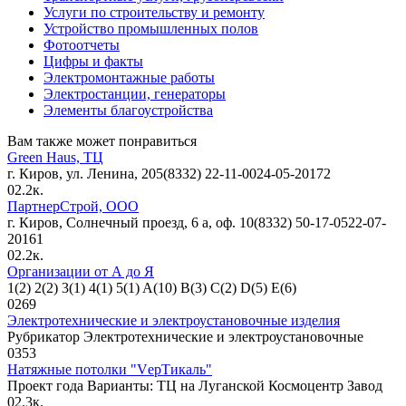
Услуги по строительству и ремонту
Устройство промышленных полов
Фотоотчеты
Цифры и факты
Электромонтажные работы
Электростанции, генераторы
Элементы благоустройства
Вам также может понравиться
Green Haus, ТЦ
г. Киров, ул. Ленина, 205(8332) 22-11-0024-05-20172
0
2.2к.
ПартнерСтрой, ООО
г. Киров, Солнечный проезд, 6 а, оф. 10(8332) 50-17-0522-07-
20161
0
2.2к.
Организации от А до Я
1(2) 2(2) 3(1) 4(1) 5(1) A(10) B(3) C(2) D(5) E(6)
0
269
Электротехнические и электроустановочные изделия
Рубрикатор Электротехнические и электроустановочные
0
353
Натяжные потолки "VерТикаль"
Проект года Варианты: ТЦ на Луганской Космоцентр Завод
0
2.3к.