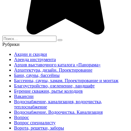
Search
for:
Рубрики
Акции и скидки
Аренда инструмента
Архив выставочного каталога «Панорама»
Архитектура, дизайн. Проектирование
Бани, сауны, бассейны
Бассеины, сауны, хамам. Проектирование и монтаж
Благоустройство, озеленение, ландшафт
Бурение скважин, рытье колодцев
Вакансии
Водоснабжение, канализация, водоочистка,
теплоснабжение
Водоснабжение. Водоочистка. Канализация
Вопрос
Вопрос специалисту
Ворота, решетки, заборы