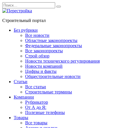
Перейти
Search
к
for:
содержанию
Строительный портал
Без рубрики
Все новости
Областные законопроекты
Федеральные законопроекты
Все законопроекты
Строй обзор
Новости технического регулирования
Новости компаний
Цифры и факты
Общестроительные новости
Статьи
Все статьи
Строительные термины
Компании
Рубрикатор
От А до Я:
Полезные телефоны
Товары
Все товары
Акции и скидки