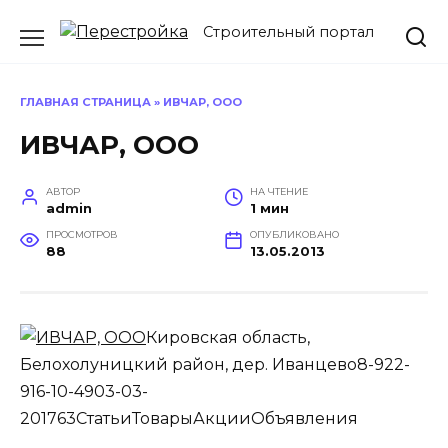
Перейти
Строительный портал
к
содержанию
ГЛАВНАЯ СТРАНИЦА
»
ИВЧАР, ООО
ИВЧАР, ООО
АВТОР
НА ЧТЕНИЕ
admin
1 мин
ПРОСМОТРОВ
ОПУБЛИКОВАНО
88
13.05.2013
Кировская область,
Белохолуницкий район, дер. Иванцево8-922-
916-10-4903-03-
201763
Статьи
Товары
Акции
Объявления