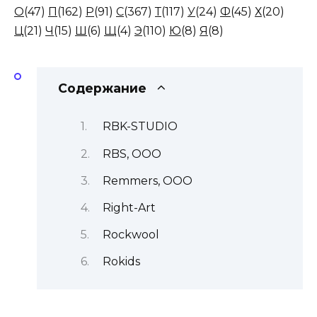
О
(47)
П
(162)
Р
(91)
С
(367)
Т
(117)
У
(24)
Ф
(45)
Х
(20)
Ц
(21)
Ч
(15)
Ш
(6)
Щ
(4)
Э
(110)
Ю
(8)
Я
(8)
Содержание
RBK-STUDIO
RBS, ООО
Remmers, ООО
Right-Art
Rockwool
Rokids