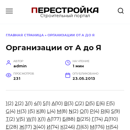
Перейти
к
Строительный портал
содержанию
ГЛАВНАЯ СТРАНИЦА
»
ОРГАНИЗАЦИИ ОТ А ДО Я
Организации от А до Я
АВТОР
НА ЧТЕНИЕ
admin
1 мин
ПРОСМОТРОВ
ОПУБЛИКОВАНО
231
23.05.2013
1
(2)
2
(2)
3
(1)
4
(1)
5
(1)
A
(10)
B
(3)
C
(2)
D
(5)
E
(6)
F
(5)
G
(4)
H
(3)
I
(5)
K
(8)
L
(4)
M
(8)
N
(2)
O
(1)
P
(4)
R
(6)
S
(9)
T
(2)
V
(5)
W
(1)
X
(1)
А
(177)
Б
(88)
В
(215)
Г
(74)
Д
(110)
Е
(28)
Ж
(17)
З
(40)
И
(74)
К
(246)
Л
(63)
М
(176)
Н
(54)