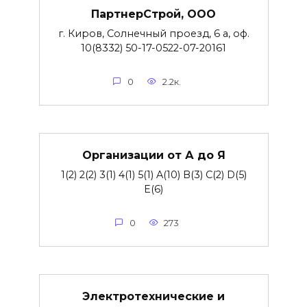
ПартнерСтрой, ООО
г. Киров, Солнечный проезд, 6 а, оф.
10(8332) 50-17-0522-07-20161
0
2.2к.
Организации от А до Я
1(2) 2(2) 3(1) 4(1) 5(1) A(10) B(3) C(2) D(5)
E(6)
0
273
Электротехнические и