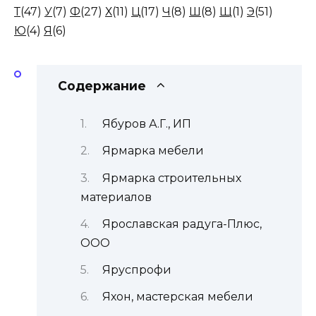
Т
(47)
У
(7)
Ф
(27)
Х
(11)
Ц
(17)
Ч
(8)
Ш
(8)
Щ
(1)
Э
(51)
Ю
(4)
Я
(6)
Содержание
Ябуров А.Г., ИП
Ярмарка мебели
Ярмарка строительных
материалов
Ярославская радуга-Плюс,
ООО
Яруспрофи
Яхон, мастерская мебели