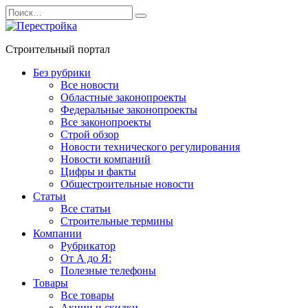
Перейти
Search
к
for:
содержанию
Строительный портал
Без рубрики
Все новости
Областные законопроекты
Федеральные законопроекты
Все законопроекты
Строй обзор
Новости технического регулирования
Новости компаний
Цифры и факты
Общестроительные новости
Статьи
Все статьи
Строительные термины
Компании
Рубрикатор
От А до Я:
Полезные телефоны
Товары
Все товары
Акции и скидки