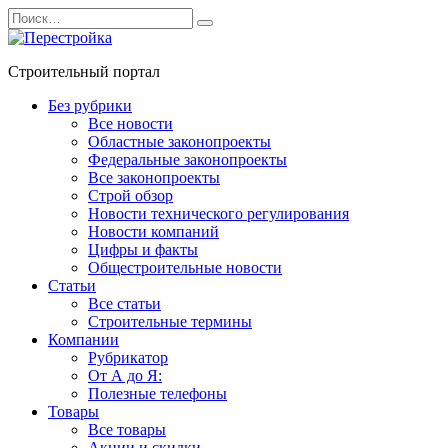
Перейти
Search
к
for:
содержанию
Строительный портал
Без рубрики
Все новости
Областные законопроекты
Федеральные законопроекты
Все законопроекты
Строй обзор
Новости технического регулирования
Новости компаний
Цифры и факты
Общестроительные новости
Статьи
Все статьи
Строительные термины
Компании
Рубрикатор
От А до Я:
Полезные телефоны
Товары
Все товары
Акции и скидки