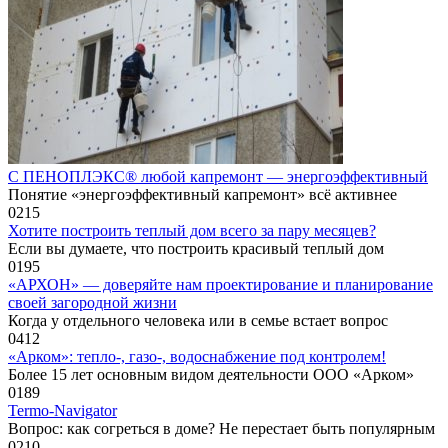
С ПЕНОПЛЭКС® любой капремонт — энергоэффективный
Понятие «энергоэффективный капремонт» всё активнее
0
215
Хотите построить теплый дом всего за пару месяцев?
Если вы думаете, что построить красивый теплый дом
0
195
«АРХОН» — доверяйте нам проектирование и планирование
своей загородной жизни
Когда у отдельного человека или в семье встает вопрос
0
412
«Арком»: тепло-, газо-, водоснабжение под контролем!
Более 15 лет основным видом деятельности ООО «Арком»
0
189
Termo-Navigator
Вопрос: как согреться в доме? Не перестает быть популярным
0
210