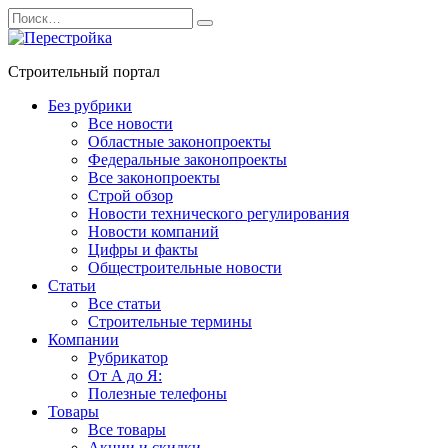
Перейти
Search
к
for:
содержанию
Строительный портал
Без рубрики
Все новости
Областные законопроекты
Федеральные законопроекты
Все законопроекты
Строй обзор
Новости технического регулирования
Новости компаний
Цифры и факты
Общестроительные новости
Статьи
Все статьи
Строительные термины
Компании
Рубрикатор
От А до Я:
Полезные телефоны
Товары
Все товары
Акции и скидки