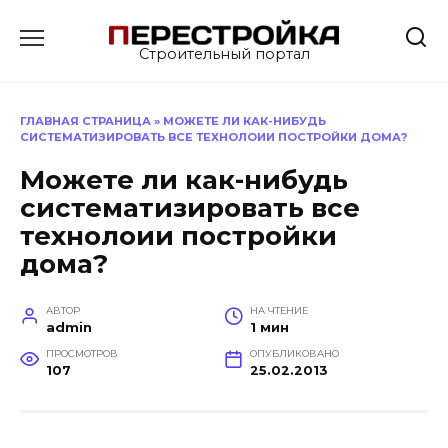
Перейти
к
Строительный портал
содержанию
ГЛАВНАЯ СТРАНИЦА
»
МОЖЕТЕ ЛИ КАК-НИБУДЬ
СИСТЕМАТИЗИРОВАТЬ ВСЕ ТЕХНОЛОИИ ПОСТРОЙКИ ДОМА?
Можете ли как-нибудь
систематизировать все
технолоии постройки
дома?
АВТОР
НА ЧТЕНИЕ
admin
1 мин
ПРОСМОТРОВ
ОПУБЛИКОВАНО
107
25.02.2013