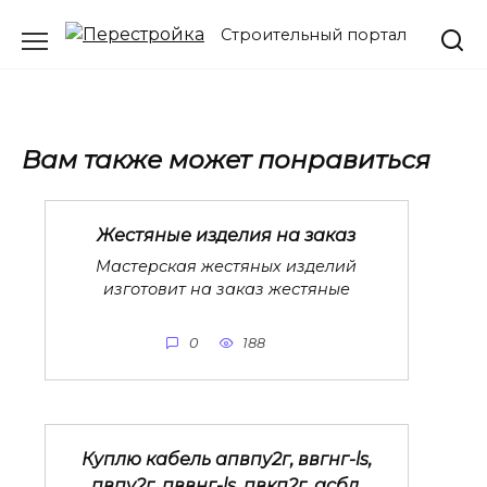
Перейти
Строительный портал
к
содержанию
Вам также может понравиться
Жестяные изделия на заказ
Мастерская жестяных изделий
изготовит на заказ жестяные
0
188
Куплю кабель апвпу2г, ввгнг-ls,
пвпу2г, пввнг-ls, пвкп2г, асбл,